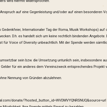
ers wird hiermit widersprochen.
e Anspruch auf eine Gegenleistung und/oder auf einen besonderen Vor
rk Gedenkfeier, Internationaler Tag der Roma, Musik Workshops) auf
zwecken. D.h. es handelt sich um keine rechtlich bindenden Angebote
für Voice of Diversity unbeachtlich. Mit der Spende werden sämtlic
ht umsetzbar sein bzw. die Umsetzung untunlich sein, insbesondere 
 Gelder für ein anderes dem Vereinszweck entsprechendes Projekt 
de ohne Nennung von Gründen abzulehnen.
ypal.com/donate/?hosted_button_id=WVDMVYQNRSNUQ&source=ur
ie Möglichkeit, Ihre Spende mittels Paypal zu bezahlen.