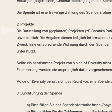
Allfälligen (allgemeinen) Geschäftsbedingungen des Spend
Die Spende ist eine freiwillige Zahlung des Spenders ohn
2. Projekte
Die Darstellung von (geplanten) Projekten (zB Baranka Pa
unverbindlich. Die Angaben dienen lediglich Informations
Zweck. Eine entsprechende Widmung durch den Spender ist 
unterstützt.
Sollte ein bestimmtes Projekt von Voice of Diversity nic
Finanzierung, werden die
ursprünglich dafür vorgesehenen
Voice of Diversity behält sich das Recht vor, eine Spen
3. Durchführung der Spende
a) Bitte füllen Sie das Spendenformular
https://pa
b) Bitte wählen Sie die Zahlungsart aus. Sie haben d