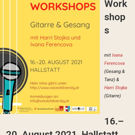
Work
shop
s
mit
Ivana
Ferencova
(Gesang &
Tanz) &
Harri Stojka
(Gitarre)
16.
–
20. August 2021, Hallstatt